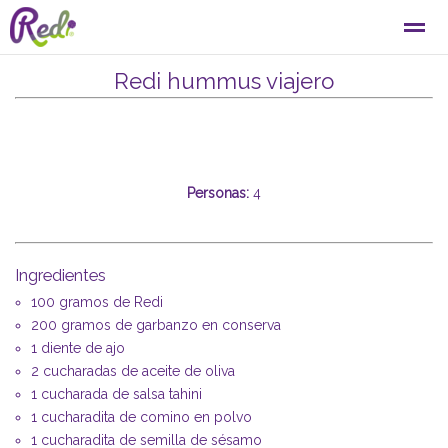
Redi hummus viajero
Bienvenido
Donde
Contacto
Despegue
Búsqueda
Noticias
Páginas
E-
Personas:
4
Ingredientes
100 gramos de Redi
200 gramos de garbanzo en conserva
1 diente de ajo
2 cucharadas de aceite de oliva
1 cucharada de salsa tahini
1 cucharadita de comino en polvo
1 cucharadita de semilla de sésamo