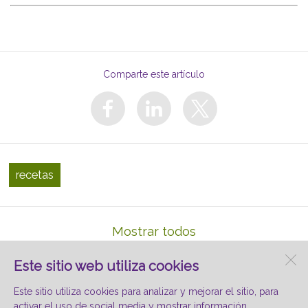
Comparte este artículo
recetas
Mostrar todos
Este sitio web utiliza cookies
Redi Broccoli ES
Calle del Hervidero, 15
Este sitio utiliza cookies para analizar y mejorar el sitio, para
28750 San Agustín del Guadalix
Madrid
activar el uso de social media y mostrar información